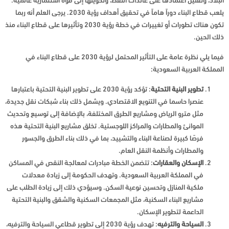
البلاد، وتقليل اعتمادها على عائدات النفط، وتحويلها إلى قوة استثمارية عالمية.
يلعب قطاع البناء دوراً هاماً في تحقيق أهداف رؤية 2030. يرجى العلم أنه ربما
تكون هناك تطورات أو تغييرات في خطة رؤية 2030 وتأثيرها على قطاع البناء منذ
ذلك الحين.
فيما يلي نظرة عامة على التأثير المحتمل لرؤية 2030 على قطاع البناء في
المملكة العربية السعودية:
تطوير البنية التحتية
: تؤكد رؤية 2030 على تطوير البنية التحتية باعتبارها
عنصرا حاسما في التنويع الاقتصادي. ويشمل ذلك بناء شبكات نقل جديدة،
مثل مترو الرياض ومشاريع الطرق المختلفة، بالإضافة إلى توسيع وتحديث
الموانئ والمطارات والمراكز اللوجستية. تخلق مشاريع البنية التحتية هذه
فرصًا كبيرة لصناعة البناء والتشييد، بما في ذلك بناء الطرق والجسور
والمطارات وأنظمة النقل العام.
الإسكان والعقارات
: تتضمن الخطة مبادرات لمعالجة النقص في المساكن
في المملكة العربية السعودية. وتهدف الحكومة إلى زيادة معدلات
ملكية المنازل وتحسين نوعية السكن. وسيؤدي ذلك إلى زيادة الطلب على
مشاريع البناء السكنية، مثل المجمعات السكنية والشقق والبنية التحتية
الداعمة لتطوير الإسكان.
السياحة والترفيه
: تهدف رؤية 2030 إلى تطوير قطاعي السياحة والترفيه،