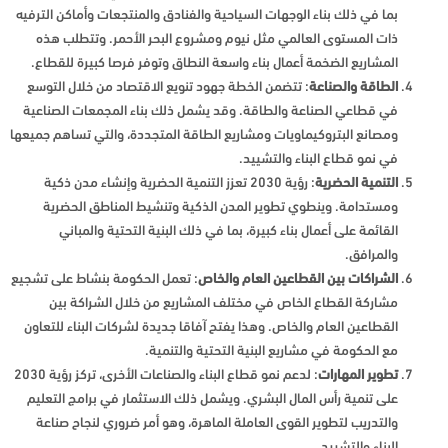
بما في ذلك بناء الوجهات السياحية والفنادق والمنتجعات وأماكن الترفيه
ذات المستوى العالمي مثل نيوم ومشروع البحر الأحمر. وتتطلب هذه
المشاريع الضخمة أعمال بناء واسعة النطاق وتوفر فرصا كبيرة للقطاع.
الطاقة والصناعة
: تتضمن الخطة جهود تنويع الاقتصاد من خلال التوسع
في قطاعي الصناعة والطاقة. وقد يشمل ذلك بناء المجمعات الصناعية
ومصانع البتروكيماويات ومشاريع الطاقة المتجددة، والتي تساهم جميعها
في نمو قطاع البناء والتشييد.
التنمية الحضرية
: رؤية 2030 تعزز التنمية الحضرية وإنشاء مدن ذكية
ومستدامة. وينطوي تطوير المدن الذكية وتنشيط المناطق الحضرية
القائمة على أعمال بناء كبيرة، بما في ذلك البنية التحتية والمباني
والمرافق.
الشراكات بين القطاعين العام والخاص
: تعمل الحكومة بنشاط على تشجيع
مشاركة القطاع الخاص في مختلف المشاريع من خلال الشراكة بين
القطاعين العام والخاص. وهذا يفتح آفاقا جديدة لشركات البناء للتعاون
مع الحكومة في مشاريع البنية التحتية والتنمية.
تطوير المهارات
: لدعم نمو قطاع البناء والصناعات الأخرى، تركز رؤية 2030
على تنمية رأس المال البشري. ويشمل ذلك الاستثمار في برامج التعليم
والتدريب لتطوير القوى العاملة الماهرة، وهو أمر ضروري لنجاح صناعة
البناء والتشييد.